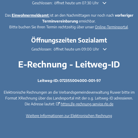
Klicken, um weitere Öffnungs- oder Schließzeiten auszublenden
Geschlossen:
öffnet heute um 07:30 Uhr
Das
Einwohnermeldeamt
ist an den Nachmittagen nur noch nach
vorheriger
Terminvereinbarung
erreichbar.
Bitte buchen Sie Ihren Termin rechtzeitig über unser
Online-Terminportal
.
Öffnungszeiten Sozialamt
Klicken, um weitere Öffnungs- oder Schließzeiten auszublenden
Geschlossen:
öffnet heute um 09:00 Uhr
E-Rechnung - Leitweg-ID
Leitweg-ID: 072355004000-001-97
Elektronische Rechnungen an die Verbandsgemeindeverwaltung Ruwer bitte im
Format XRechnung über das Landesportal mit der o.g. Leitweg-ID adressieren.
Die Adresse lautet:
https://e-rechnung.service.rlp.de
Weitere Informationen zur Elektronischen Rechnung