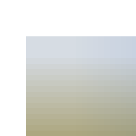
Ratha
Bürgers
Verwal
Ihre An
Satzun
Bekann
Ratsinf
Gremie
Wahlen