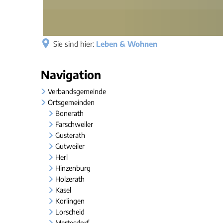
Sie sind hier:
Leben & Wohnen
Leben
Navigation
&
Verbandsgemeinde
Ortsgemeinden
Wohnen
Bonerath
Farschweiler
Gusterath
Gutweiler
Herl
Hinzenburg
Holzerath
Kasel
Korlingen
Lorscheid
Mertesdorf