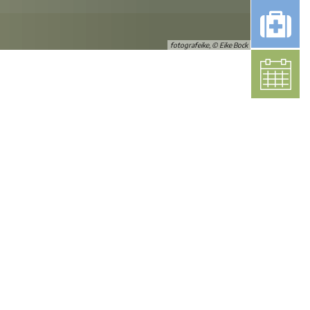
Bauwasseranschluss
Kleinkläranlagen
Örtliche Hochwasservorsorgekonzepte
nvorsorge
Standrohre
Gartenwasserzähler
fotografeike, © Eike Bock