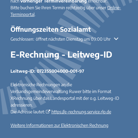
nach
vorheriger Terminvereinbarung
erreichbar.
Bitte buchen Sie Ihren Termin rechtzeitig über unser
Online-
Terminportal
.
Öffnungszeiten Sozialamt
Klicken, um weitere Öffnungs- oder Schließzeiten auszublenden
Geschlossen:
öffnet nächsten Dienstag um 09:00 Uhr
E-Rechnung - Leitweg-ID
Leitweg-ID: 072355004000-001-97
Elektronische Rechnungen an die
Verbandsgemeindeverwaltung Ruwer bitte im Format
XRechnung über das Landesportal mit der o.g. Leitweg-ID
adressieren.
Die Adresse lautet:
https://e-rechnung.service.rlp.de
Weitere Informationen zur Elektronischen Rechnung