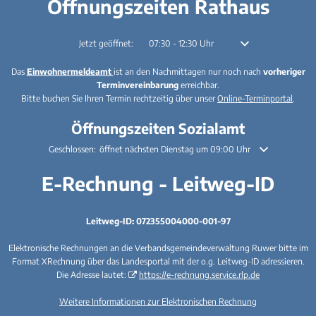
Öffnungszeiten Rathaus
Klicken, um weitere Öffnungs- oder Schließzeiten auszublenden
Jetzt geöffnet:
07:30
-
12:30
Uhr
Von 07:30 bis 12:30 U
Das
Einwohnermeldeamt
ist an den Nachmittagen nur noch nach
vorheriger
Terminvereinbarung
erreichbar.
Bitte buchen Sie Ihren Termin rechtzeitig über unser
Online-Terminportal
.
Öffnungszeiten Sozialamt
Klicken, um weitere Öffnungs- oder Schließzeiten auszublenden
Geschlossen:
öffnet nächsten Dienstag um 09:00 Uhr
E-Rechnung - Leitweg-ID
Leitweg-ID: 072355004000-001-97
Elektronische Rechnungen an die Verbandsgemeindeverwaltung Ruwer bitte im
Format XRechnung über das Landesportal mit der o.g. Leitweg-ID adressieren.
Die Adresse lautet:
https://e-rechnung.service.rlp.de
Weitere Informationen zur Elektronischen Rechnung