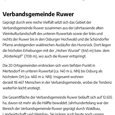
Rücks
Gleichstellung
Bauwa
Ört
Hochwasser- und Starkregenvorsorge
Tourist-Information
Kleink
Verbandsgemeinde
Verbandsgemeinde Ruwer
Behindertenbeauftragte
Stand
Garte
Geprägt durch eine reiche Vielfalt setzt sich das Gebiet der
Klimaschutz
Verbandsgemeinde Ruwer zusammen aus der Jahrtausende alten
Bürgerbus
Weinkulturlandschaft des unteren Ruwertals sowie der links und
Ausschreibungen - Vergaben
rechts der Ruwer bis in den Osburger Hochwald und die Schöndorfer
Flüchtlingshilfe
Pfarrei ansteigenden waldreichen Ausläufer des Hunsrück. Dort liegen
die höchsten Erhebungen mit der „Hohen Wurzel“ (645 m) bzw. dem
Demokratie Leben
„Rösterkopf“ (708 m), wo auch die Ruwer entspringt.
Die 20 Ortsgemeinden erstrecken sich vom tiefsten Punkt in
Mertesdorf im unteren Ruwertal (ca. 140 m ü. NN) bis Osburg als
höchstem Ort (ca. 460 m ü. NN). Insgesamt wohnen
derzeit 18.467 Menschen in der Verbandsgemeinde, wobei die Tendenz
weiterhin leicht ansteigt.
Die Gesamtfläche der Verbandsgemeinde Ruwer beläuft sich auf 12.655
ha, davon ist mehr als die Hälfte bewaldet. Jahrhundertelang war der
Bereich der Verbandsgemeinde Ruwer geprägt durch Waldbau,
Landwirtschaft und Weinbau. Sie prägen auch heute noch unsere