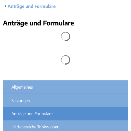
Rücks
Gleichstellung
Anträge und Formulare
Bauwa
Ört
Hochwasser- und Starkregenvorsorge
Tourist-Information
Kleink
Behindertenbeauftragte
Stand
Anträge
Anträge und Formulare
Garte
Klimaschutz
und
Bürgerbus
Suchergebnisse werden geladen
Formulare
Ausschreibungen - Vergaben
Flüchtlingshilfe
Suchergebnisse werden geladen
Demokratie Leben
Allgemeines
Satzungen
Anträge und Formulare
Härtebereiche Trinkwasser