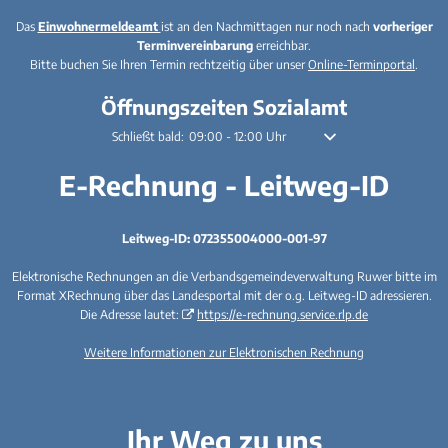
Das
Einwohnermeldeamt
ist an den Nachmittagen nur noch nach
vorheriger
Terminvereinbarung
erreichbar.
Bitte buchen Sie Ihren Termin rechtzeitig über unser
Online-Terminportal
.
Öffnungszeiten Sozialamt
Klicken, um weitere Öffnungs- oder Schließzeiten auszublende
Schließt bald:
09:00
-
12:00
Uhr
Von 09:00 bis 12:00 Uhr
E-Rechnung - Leitweg-ID
Leitweg-ID: 072355004000-001-97
Elektronische Rechnungen an die Verbandsgemeindeverwaltung Ruwer bitte im
Format XRechnung über das Landesportal mit der o.g. Leitweg-ID adressieren.
Die Adresse lautet:
https://e-rechnung.service.rlp.de
Weitere Informationen zur Elektronischen Rechnung
Ihr Weg zu uns