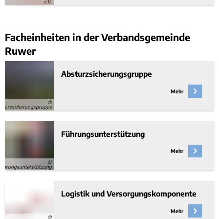
e.V.
Facheinheiten in der Verbandsgemeinde
Ruwer
Absturzsicherungsgruppe
Mehr
©
sturzsicherungsgruppe
Führungsunterstützung
Mehr
©
ührungsunterstützung
Logistik und Versorgungskomponente
Mehr
©