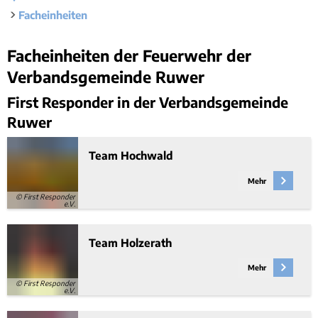
Rücks
Gleichstellung
Facheinheiten
Bauwa
Ört
Hochwasser- und Starkregenvorsorge
Tourist-Information
Kleink
Behindertenbeauftragte
Stand
Facheinheiten
Facheinheiten der Feuerwehr der
Garte
Klimaschutz
Verbandsgemeinde Ruwer
Bürgerbus
Ausschreibungen - Vergaben
First Responder in der Verbandsgemeinde
Flüchtlingshilfe
Ruwer
Demokratie Leben
Team Hochwald
Mehr
© First Responder
e.V.
Team Holzerath
Mehr
© First Responder
e.V.