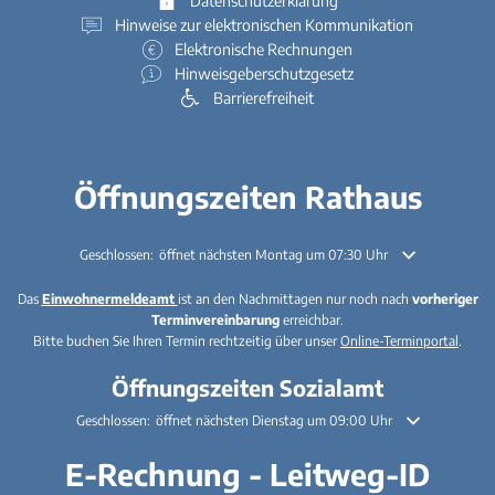
Datenschutzerklärung
Hinweise zur elektronischen Kommunikation
Elektronische Rechnungen
Hinweisgeberschutzgesetz
Barrierefreiheit
Öffnungszeiten Rathaus
Klicken, um weitere Öffnungs- oder Schließzeiten auszublenden
Geschlossen:
öffnet nächsten Montag um 07:30 Uhr
Das
Einwohnermeldeamt
ist an den Nachmittagen nur noch nach
vorheriger
Terminvereinbarung
erreichbar.
Bitte buchen Sie Ihren Termin rechtzeitig über unser
Online-Terminportal
.
Öffnungszeiten Sozialamt
Klicken, um weitere Öffnungs- oder Schließzeiten auszublenden
Geschlossen:
öffnet nächsten Dienstag um 09:00 Uhr
E-Rechnung - Leitweg-ID