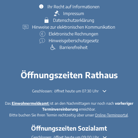
Ihr Recht auf Informationen
Impressum
Datenschutzerklärung
Hinweise zur elektronischen Kommunikation
Elektronische Rechnungen
Hinweisgeberschutzgesetz
Barrierefreiheit
Öffnungszeiten Rathaus
Klicken, um weitere Öffnungs- oder Schließzeiten auszublenden
Geschlossen:
öffnet heute um 07:30 Uhr
Das
Einwohnermeldeamt
ist an den Nachmittagen nur noch nach
vorheriger
Terminvereinbarung
erreichbar.
Bitte buchen Sie Ihren Termin rechtzeitig über unser
Online-Terminportal
.
Öffnungszeiten Sozialamt
Klicken, um weitere Öffnungs- oder Schließzeiten auszublenden
Geschlossen:
öffnet heute um 09:00 Uhr