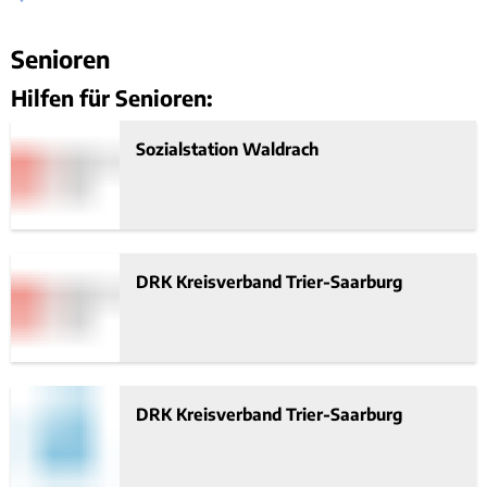
Rücks
Gleichstellung
Bauwa
Ört
Hochwasser- und Starkregenvorsorge
Tourist-Information
Kleink
Senioren
Senioren
Behindertenbeauftragte
Stand
Garte
Hilfen für Senioren:
Klimaschutz
Bürgerbus
Ausschreibungen - Vergaben
Sozialstation Waldrach
Flüchtlingshilfe
Demokratie Leben
DRK Kreisverband Trier-Saarburg
DRK Kreisverband Trier-Saarburg