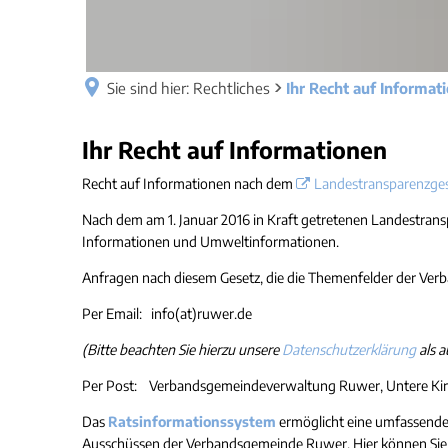
Sie sind hier:
Rechtliches
Ihr Recht auf Informat
Ihr
Ihr Recht auf Informationen
Recht
Recht auf Informationen nach dem
Landestransparenzge
auf
Nach dem am 1. Januar 2016 in Kraft getretenen Landestrans
Information
Informationen und Umweltinformationen.
Anfragen nach diesem Gesetz, die die Themenfelder der Ver
Per Email: info(at)ruwer.de
(Bitte beachten Sie hierzu unsere
Datenschutzerklärung
als 
Per Post: Verbandsgemeindeverwaltung Ruwer, Untere Kirc
Das
Ratsinformationssystem
ermöglicht eine umfassende
Ausschüssen der Verbandsgemeinde Ruwer. Hier können Sie di