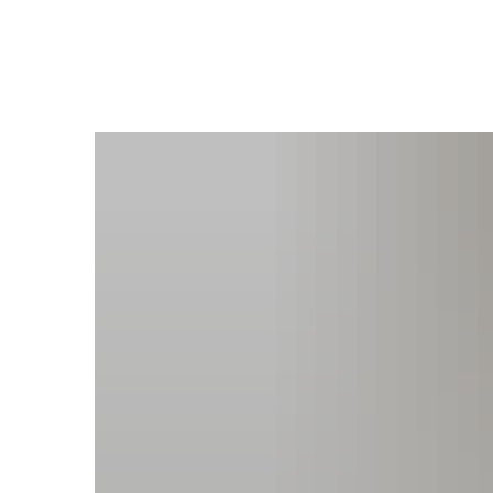
Ratha
Bürgers
Verwal
Ihre An
Satzun
Bekann
Ratsin
Gremie
Wahlen