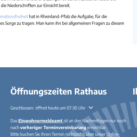
e Niederschriften zur Einsicht bereit.
mationsfreiheit
hat in Rheinland-Pfalz die Aufgabe, für die
s Sorge zu tragen. Man kann ihn bei allgemeinen Fragen zu diesem
Öffnungszeiten Rathaus
I
Klicken, um weitere Öffnungs- oder Schließzeiten auszublenden
Geschlossen:
öffnet heute um 07:30 Uhr
Das
Einwohnermeldeamt
ist an den Nachmittagen nur noch
nach
vorheriger Terminvereinbarung
erreichbar.
Bitte buchen Sie Ihren Termin rechtzeitig über unser
Online-