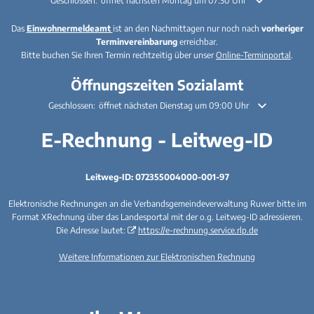
Klicken, um weitere Öffnungs- oder Schließzeiten auszublenden
Geschlossen:
öffnet nächsten Montag um 07:30 Uhr
Das
Einwohnermeldeamt
ist an den Nachmittagen nur noch nach
vorheriger
Terminvereinbarung
erreichbar.
Bitte buchen Sie Ihren Termin rechtzeitig über unser
Online-Terminportal
.
Öffnungszeiten Sozialamt
Klicken, um weitere Öffnungs- oder Schließzeiten auszublenden
Geschlossen:
öffnet nächsten Dienstag um 09:00 Uhr
E-Rechnung - Leitweg-ID
Leitweg-ID: 072355004000-001-97
Elektronische Rechnungen an die Verbandsgemeindeverwaltung Ruwer bitte im
Format XRechnung über das Landesportal mit der o.g. Leitweg-ID adressieren.
Die Adresse lautet:
https://e-rechnung.service.rlp.de
Weitere Informationen zur Elektronischen Rechnung