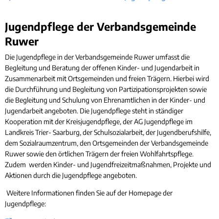
Rücks
Gleichstellung
Bauwa
Ört
Hochwasser- und Starkregenvorsorge
Tourist-Information
Kleink
Jugendpflege
Jugendpflege der Verbandsgemeinde
Behindertenbeauftragte
Stand
Ruwer
Garte
Klimaschutz
Bürgerbus
Die Jugendpflege in der Verbandsgemeinde Ruwer umfasst die
Ausschreibungen - Vergaben
Begleitung und Beratung der offenen Kinder- und Jugendarbeit in
Flüchtlingshilfe
Zusammenarbeit mit Ortsgemeinden und freien Trägern. Hierbei wird
die Durchführung und Begleitung von Partizipationsprojekten sowie
Demokratie Leben
die Begleitung und Schulung von Ehrenamtlichen in der Kinder- und
Jugendarbeit angeboten. Die Jugendpflege steht in ständiger
Kooperation mit der Kreisjugendpflege, der AG Jugendpflege im
Landkreis Trier- Saarburg, der Schulsozialarbeit, der Jugendberufshilfe,
dem Sozialraumzentrum, den Ortsgemeinden der Verbandsgemeinde
Ruwer sowie den örtlichen Trägern der freien Wohlfahrtspflege.
Zudem werden Kinder- und Jugendfreizeitmaßnahmen, Projekte und
Aktionen durch die Jugendpflege angeboten.
Weitere Informationen finden Sie auf der Homepage der
Jugendpflege: