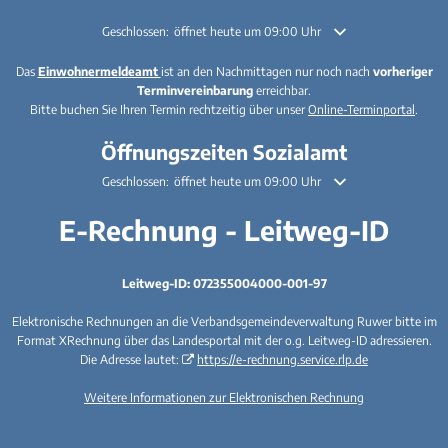
Klicken, um weitere Öffnungs- oder Schließzeiten auszublenden
Geschlossen:
öffnet heute um 09:00 Uhr
Das
Einwohnermeldeamt
ist an den Nachmittagen nur noch nach
vorheriger
Terminvereinbarung
erreichbar.
Bitte buchen Sie Ihren Termin rechtzeitig über unser
Online-Terminportal
.
Öffnungszeiten Sozialamt
Klicken, um weitere Öffnungs- oder Schließzeiten auszublenden
Geschlossen:
öffnet heute um 09:00 Uhr
E-Rechnung - Leitweg-ID
Leitweg-ID: 072355004000-001-97
Elektronische Rechnungen an die Verbandsgemeindeverwaltung Ruwer bitte im
Format XRechnung über das Landesportal mit der o.g. Leitweg-ID adressieren.
Die Adresse lautet:
https://e-rechnung.service.rlp.de
Weitere Informationen zur Elektronischen Rechnung