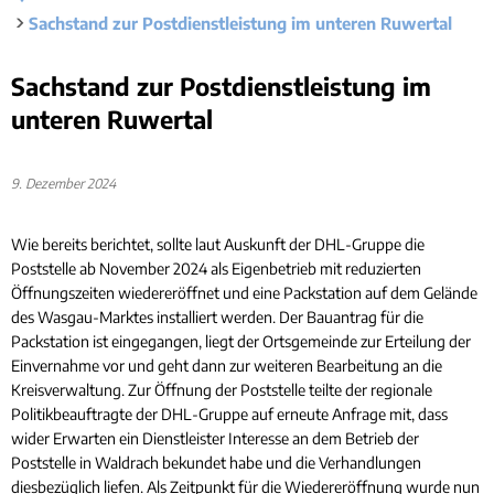
Rücks
Gleichstellung
Sachstand zur Postdienstleistung im unteren Ruwertal
Bauwa
Ört
Hochwasser- und Starkregenvorsorge
Tourist-Information
Kleink
Behindertenbeauftragte
Stand
Sachstand zur Postdienstleistung im
Garte
Klimaschutz
unteren Ruwertal
Bürgerbus
Ausschreibungen - Vergaben
Flüchtlingshilfe
9. Dezember 2024
Demokratie Leben
Wie bereits berichtet, sollte laut Auskunft der DHL-Gruppe die
Poststelle ab November 2024 als Eigenbetrieb mit reduzierten
Öffnungszeiten wiedereröffnet und eine Packstation auf dem Gelände
des Wasgau-Marktes installiert werden. Der Bauantrag für die
Packstation ist eingegangen, liegt der Ortsgemeinde zur Erteilung der
Einvernahme vor und geht dann zur weiteren Bearbeitung an die
Kreisverwaltung. Zur Öffnung der Poststelle teilte der regionale
Politikbeauftragte der DHL-Gruppe auf erneute Anfrage mit, dass
wider Erwarten ein Dienstleister Interesse an dem Betrieb der
Poststelle in Waldrach bekundet habe und die Verhandlungen
diesbezüglich liefen. Als Zeitpunkt für die Wiedereröffnung wurde nun