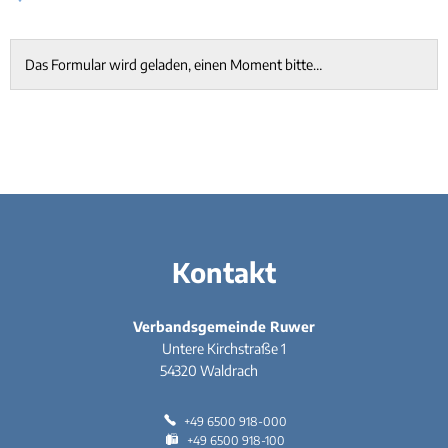
Rücks
Gleichstellung
Bauwa
Ört
Hochwasser- und Starkregenvorsorge
Tourist-Information
Kleink
Vereinsformular
Behindertenbeauftragte
Das Formular wird geladen, einen Moment bitte…
Stand
Garte
Klimaschutz
Bürgerbus
Ausschreibungen - Vergaben
Flüchtlingshilfe
Demokratie Leben
Kontakt
Verbandsgemeinde Ruwer
Untere Kirchstraße 1
54320
Waldrach
+49 6500 918-000
+49 6500 918-100