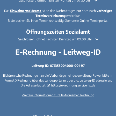
Klicken, um weitere Öffnungs- oder Schließzeiten auszublenden
Geschlossen:
öffnet nächsten Montag um 07:30 Uhr
Das
Einwohnermeldeamt
ist an den Nachmittagen nur noch nach
vorheriger
Terminvereinbarung
erreichbar.
Bitte buchen Sie Ihren Termin rechtzeitig über unser
Online-Terminportal
.
Öffnungszeiten Sozialamt
Klicken, um weitere Öffnungs- oder Schließzeiten auszublenden
Geschlossen:
öffnet nächsten Dienstag um 09:00 Uhr
E-Rechnung - Leitweg-ID
Leitweg-ID: 072355004000-001-97
Elektronische Rechnungen an die Verbandsgemeindeverwaltung Ruwer bitte im
Format XRechnung über das Landesportal mit der o.g. Leitweg-ID adressieren.
Die Adresse lautet:
https://e-rechnung.service.rlp.de
Weitere Informationen zur Elektronischen Rechnung