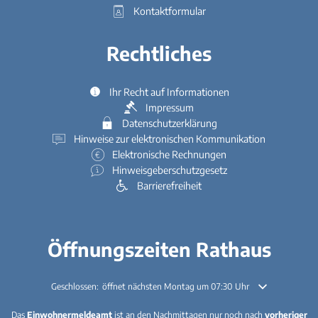
Kontaktformular
Rechtliches
Ihr Recht auf Informationen
Impressum
Datenschutzerklärung
Hinweise zur elektronischen Kommunikation
Elektronische Rechnungen
Hinweisgeberschutzgesetz
Barrierefreiheit
Öffnungszeiten Rathaus
Klicken, um weitere Öffnungs- oder Schließzeiten auszublenden
Geschlossen:
öffnet nächsten Montag um 07:30 Uhr
Das
Einwohnermeldeamt
ist an den Nachmittagen nur noch nach
vorheriger