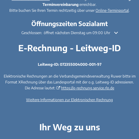
Terminvereinbarung
erreichbar.
Bitte buchen Sie Ihren Termin rechtzeitig über unser
Online-Terminportal
.
Öffnungszeiten Sozialamt
Klicken, um weitere Öffnungs- oder Schließzeiten auszublenden
Geschlossen:
öffnet nächsten Dienstag um 09:00 Uhr
E-Rechnung - Leitweg-ID
Leitweg-ID: 072355004000-001-97
Elektronische Rechnungen an die Verbandsgemeindeverwaltung Ruwer bitte im
Format XRechnung über das Landesportal mit der o.g. Leitweg-ID adressieren.
Die Adresse lautet:
https://e-rechnung.service.rlp.de
Weitere Informationen zur Elektronischen Rechnung
Ihr Weg zu uns