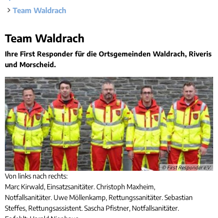
Rücks
Gleichstellung
Team Waldrach
Bauwa
Ört
Hochwasser- und Starkregenvorsorge
Tourist-Information
Kleink
Behindertenbeauftragte
Stand
Team
Team Waldrach
Garte
Klimaschutz
Waldrach
Bürgerbus
Ihre First Responder für die Ortsgemeinden Waldrach, Riveris
und Morscheid.
Ausschreibungen - Vergaben
Flüchtlingshilfe
Demokratie Leben
© First Responder e.V.
Von links nach rechts:
Marc Kirwald, Einsatzsanitäter. Christoph Maxheim,
Notfallsanitäter. Uwe Möllenkamp, Rettungssanitäter. Sebastian
Steffes, Rettungsassistent. Sascha Pfistner, Notfallsanitäter.