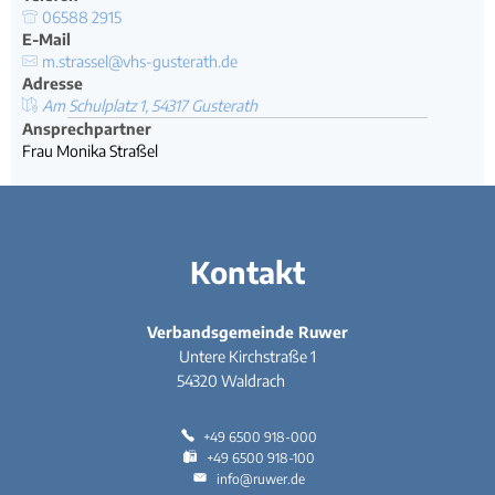
Rücks
06588 2915
Gleichstellung
Bauwa
Ört
E-Mail
Hochwasser- und Starkregenvorsorge
Tourist-Information
Kleink
m.strassel@vhs-gusterath.de
Behindertenbeauftragte
Stand
Adresse
Garte
Klimaschutz
Am Schulplatz 1, 54317 Gusterath
Bürgerbus
Ansprechpartner
Ausschreibungen - Vergaben
Frau Monika Straßel
Flüchtlingshilfe
Demokratie Leben
Kontakt
Verbandsgemeinde Ruwer
Untere Kirchstraße 1
54320
Waldrach
+49 6500 918-000
+49 6500 918-100
info@ruwer.de