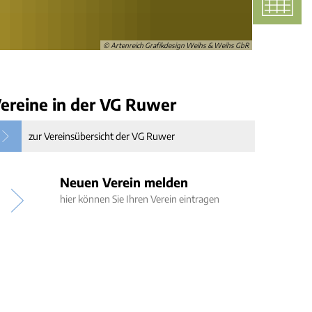
Bauwasseranschluss
Kleinkläranlagen
Örtliche Hochwasservorsorgekonzepte
vorsorge
Standrohre
Gartenwasserzähler
© Artenreich Grafikdesign Weihs & Weihs GbR
ereine in der VG Ruwer
zur Vereinsübersicht der VG Ruwer
Neuen Verein melden
hier können Sie Ihren Verein eintragen