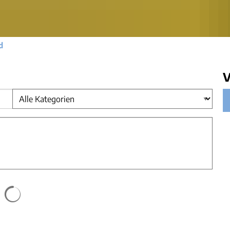
Gleichstellung
Hochwasser- und Starkregen
Behindertenbeauftragte
Klimaschutz
d
Bürgerbus
Ausschreibungen - Vergaben
V
Flüchtlingshilfe
Demokratie Leben