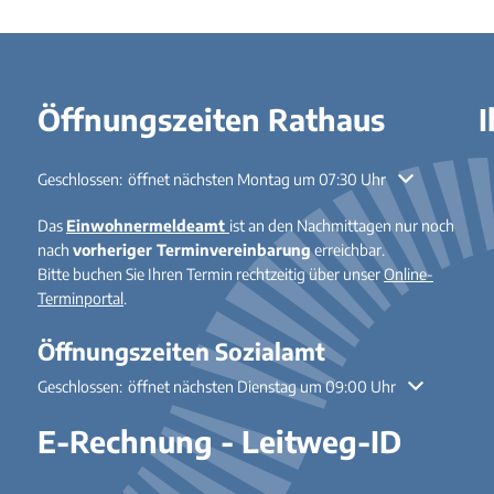
Öffnungszeiten Rathaus
I
Klicken, um weitere Öffnungs- oder Schließzeiten auszublenden
Geschlossen:
öffnet nächsten Montag um 07:30 Uhr
Das
Einwohnermeldeamt
ist an den Nachmittagen nur noch
nach
vorheriger Terminvereinbarung
erreichbar.
Bitte buchen Sie Ihren Termin rechtzeitig über unser
Online-
Terminportal
.
Öffnungszeiten Sozialamt
Klicken, um weitere Öffnungs- oder Schließzeiten auszublenden
Geschlossen:
öffnet nächsten Dienstag um 09:00 Uhr
E-Rechnung - Leitweg-ID