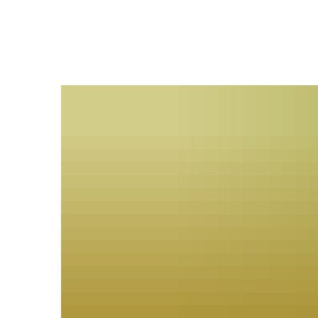
Ratha
Bürgers
Verwal
Ihre An
Satzun
Bekann
Ratsinf
Gremie
Wahlen