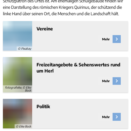
Schutzpatron des Ortes ist. Am ehemaligen Schulgebäude finden wir
eine Darstellung des römischen Kriegers Quirinus, der schützend die
linke Hand über seinen Ort, die Menschen und die Landschaft hält.
Vereine
Mehr
© Pixabay
Freizeitangebote & Sehenswertes rund
um Herl
Mehr
fotografeike, © Eike
Bock
Politik
Mehr
© Eike Bock