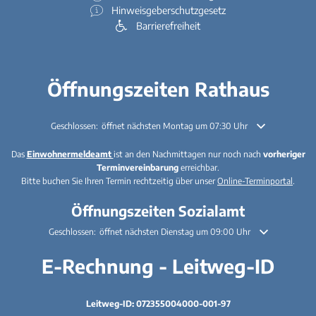
Hinweisgeberschutzgesetz
Barrierefreiheit
Öffnungszeiten Rathaus
Klicken, um weitere Öffnungs- oder Schließzeiten auszublenden
Geschlossen:
öffnet nächsten Montag um 07:30 Uhr
Das
Einwohnermeldeamt
ist an den Nachmittagen nur noch nach
vorheriger
Terminvereinbarung
erreichbar.
Bitte buchen Sie Ihren Termin rechtzeitig über unser
Online-Terminportal
.
Öffnungszeiten Sozialamt
Klicken, um weitere Öffnungs- oder Schließzeiten auszublenden
Geschlossen:
öffnet nächsten Dienstag um 09:00 Uhr
E-Rechnung - Leitweg-ID
Leitweg-ID: 072355004000-001-97