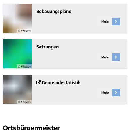
Bebauungspläne
Mehr
© Pixabay
Satzungen
Mehr
© Pixabay
Gemeindestatistik
Mehr
© Pixabay
Ortsbürgermeister