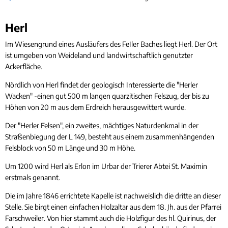
Rücks
Gleichstellung
Bauwa
Ört
Hochwasser- und Starkregenvorsorge
Tourist-Information
Kleink
Herl
Herl
Behindertenbeauftragte
Stand
Garte
Im Wiesengrund eines Ausläufers des FeIler Baches liegt Herl. Der Ort
Klimaschutz
ist umgeben von Weideland und landwirtschaftlich genutzter
Bürgerbus
Ackerfläche.
Ausschreibungen - Vergaben
Flüchtlingshilfe
Nördlich von Herl findet der geologisch Interessierte die "Herler
Wacken" -einen gut 500 m langen quarzitischen Felszug, der bis zu
Demokratie Leben
Höhen von 20 m aus dem Erdreich herausgewittert wurde.
Der "Herler Felsen", ein zweites, mächtiges Naturdenkmal in der
Straßenbiegung der L 149, besteht aus einem zusammenhängenden
Felsblock von 50 m Länge und 30 m Höhe.
Um 1200 wird Herl als Erlon im Urbar der Trierer Abtei St. Maximin
erstmals genannt.
Die im Jahre 1846 errichtete Kapelle ist nachweislich die dritte an dieser
Stelle. Sie birgt einen einfachen Holzaltar aus dem 18. Jh. aus der Pfarrei
Farschweiler. Von hier stammt auch die Holzfigur des hl. Quirinus, der