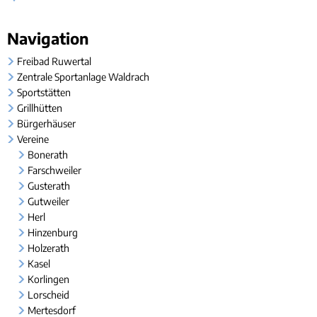
Rücks
Gleichstellung
Bauwa
Ört
Hochwasser- und Starkregenvorsorge
Tourist-Information
Kleink
Kultur
Navigation
Behindertenbeauftragte
Stand
&
Garte
Freibad Ruwertal
Klimaschutz
Freizeit
Zentrale Sportanlage Waldrach
Bürgerbus
Sportstätten
Ausschreibungen - Vergaben
Grillhütten
Flüchtlingshilfe
Bürgerhäuser
Vereine
Demokratie Leben
Bonerath
Farschweiler
Gusterath
Gutweiler
Herl
Hinzenburg
Holzerath
Kasel
Korlingen
Lorscheid
Mertesdorf