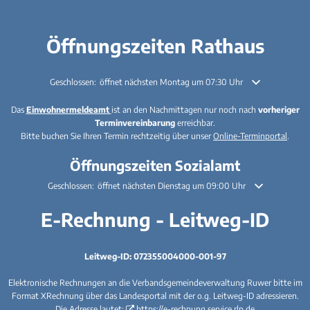
Öffnungszeiten Rathaus
Klicken, um weitere Öffnungs- oder Schließzeiten auszublenden
Geschlossen:
öffnet nächsten Montag um 07:30 Uhr
Das
Einwohnermeldeamt
ist an den Nachmittagen nur noch nach
vorheriger
Terminvereinbarung
erreichbar.
Bitte buchen Sie Ihren Termin rechtzeitig über unser
Online-Terminportal
.
Öffnungszeiten Sozialamt
Klicken, um weitere Öffnungs- oder Schließzeiten auszublenden
Geschlossen:
öffnet nächsten Dienstag um 09:00 Uhr
E-Rechnung - Leitweg-ID
Leitweg-ID: 072355004000-001-97
Elektronische Rechnungen an die Verbandsgemeindeverwaltung Ruwer bitte im
Format XRechnung über das Landesportal mit der o.g. Leitweg-ID adressieren.
Die Adresse lautet:
https://e-rechnung.service.rlp.de