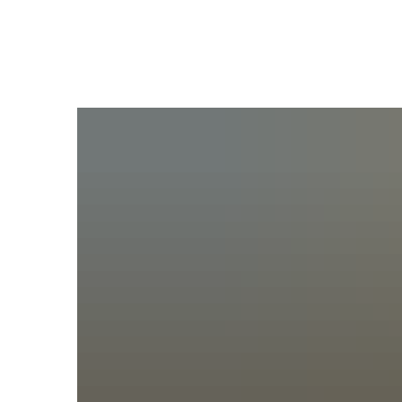
Ratha
Bürgers
Verwal
Ihre An
Satzun
Bekann
Ratsinf
Gremie
Wahlen