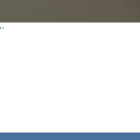
Gleichstellung
Hochwasser- und Starkregen
Behindertenbeauftragte
Klimaschutz
er
Bürgerbus
Ausschreibungen - Vergaben
Flüchtlingshilfe
Demokratie Leben