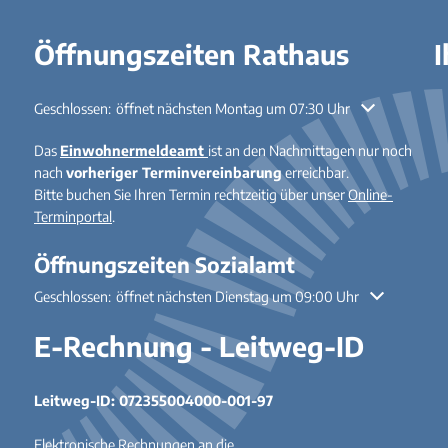
Öffnungszeiten Rathaus
I
Klicken, um weitere Öffnungs- oder Schließzeiten auszublenden
Geschlossen:
öffnet nächsten Montag um 07:30 Uhr
Das
Einwohnermeldeamt
ist an den Nachmittagen nur noch
nach
vorheriger Terminvereinbarung
erreichbar.
Bitte buchen Sie Ihren Termin rechtzeitig über unser
Online-
Terminportal
.
Öffnungszeiten Sozialamt
Klicken, um weitere Öffnungs- oder Schließzeiten auszublenden
Geschlossen:
öffnet nächsten Dienstag um 09:00 Uhr
E-Rechnung - Leitweg-ID
Leitweg-ID: 072355004000-001-97
Elektronische Rechnungen an die