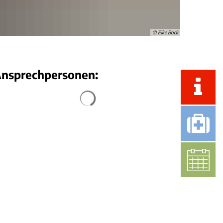
Bauwasseranschluss
Kleinkläranlagen
Örtliche Hochwasservorsorgekonzepte
nvorsorge
Standrohre
Gartenwasserzähler
© Eike Bock
nsprechpersonen:
Suchergebnisse werden geladen