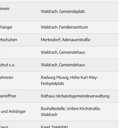
 einem
Waldrach, Gemeindeplatz
anhänger
Waldrach, Familienzentrum
ortschuhen
Mertesdorf, Adenauerstraße
c
Waldrach, Gemeindehaus
zhut u.a.
Waldrach, Gemeindehaus
ehreren
Radweg Pluwig, Höhe Karl-May-
Festspielplatz
chenöffner
Rathaus Verbandsgemeindeverwaltung
Bushaltestelle, Untere Kirchstraße,
el und Anhänger
Waldrach
ravur
Kasel, Spielplatz