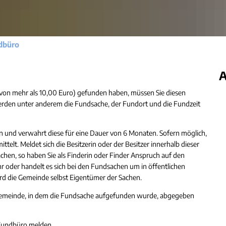
Gleichstellung
Hochwasser- und Starkrege
Behindertenbeauftragte
Klimaschutz
dbüro
Bürgerbus
Ausschreibungen - Vergaben
A
Flüchtlingshilfe
von mehr als 10,00 Euro) gefunden haben, müssen Sie diesen
den unter anderem die Fundsache, der Fundort und die Fundzeit
Demokratie Leben
nd verwahrt diese für eine Dauer von 6 Monaten. Sofern möglich,
elt. Meldet sich die Besitzerin oder der Besitzer innerhalb dieser
chen, so haben Sie als Finderin oder Finder Anspruch auf den
 oder handelt es sich bei den Fundsachen um in öffentlichen
d die Gemeinde selbst Eigentümer der Sachen.
emeinde, in dem die Fundsache aufgefunden wurde, abgegeben
 Fundbüro melden.