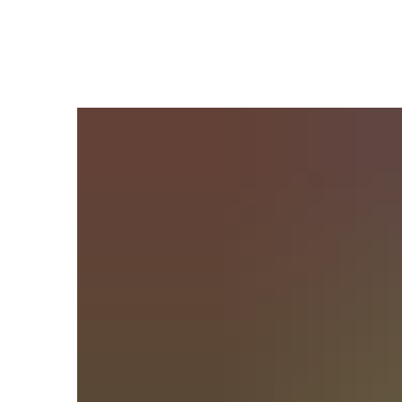
Ratha
Bürgers
Verwal
Ihre An
Satzun
Bekann
Ratsinf
Gremie
Wahlen