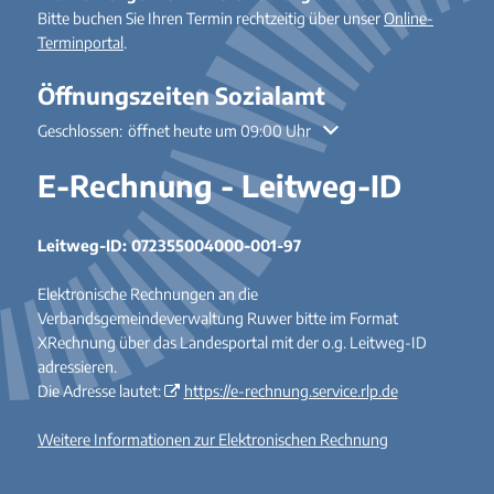
Bitte buchen Sie Ihren Termin rechtzeitig über unser
Online-
Terminportal
.
Öffnungszeiten Sozialamt
Klicken, um weitere Öffnungs- oder Schließzeiten auszublenden
Geschlossen:
öffnet heute um 09:00 Uhr
E-Rechnung - Leitweg-ID
Leitweg-ID: 072355004000-001-97
Elektronische Rechnungen an die
Verbandsgemeindeverwaltung Ruwer bitte im Format
XRechnung über das Landesportal mit der o.g. Leitweg-ID
adressieren.
Die Adresse lautet:
https://e-rechnung.service.rlp.de
Weitere Informationen zur Elektronischen Rechnung