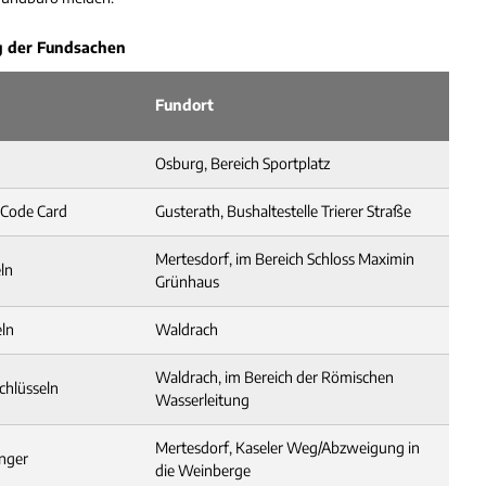
g der Fundsachen
Fundort
Osburg, Bereich Sportplatz
t Code Card
Gusterath, Bushaltestelle Trierer Straße
Mertesdorf, im Bereich Schloss Maximin
ln
Grünhaus
eln
Waldrach
Waldrach, im Bereich der Römischen
chlüsseln
Wasserleitung
Mertesdorf, Kaseler Weg/Abzweigung in
änger
die Weinberge