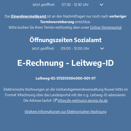
Klicken, um weitere Öffnungs- oder Schließzeiten auszublenden
Jetzt geöffnet:
07:30
-
12:30
Uhr
Von 07:30 bis 12:30 U
Das
Einwohnermeldeamt
ist an den Nachmittagen nur noch nach
vorheriger
Terminvereinbarung
erreichbar.
Bitte buchen Sie Ihren Termin rechtzeitig über unser
Online-Terminportal
.
Öffnungszeiten Sozialamt
Klicken, um weitere Öffnungs- oder Schließzeiten auszublenden
Jetzt geöffnet:
09:00
-
12:00
Uhr
Von 09:00 bis 12:00 
E-Rechnung - Leitweg-ID
Leitweg-ID: 072355004000-001-97
Elektronische Rechnungen an die Verbandsgemeindeverwaltung Ruwer bitte im
Format XRechnung über das Landesportal mit der o.g. Leitweg-ID adressieren.
Die Adresse lautet:
https://e-rechnung.service.rlp.de
Weitere Informationen zur Elektronischen Rechnung