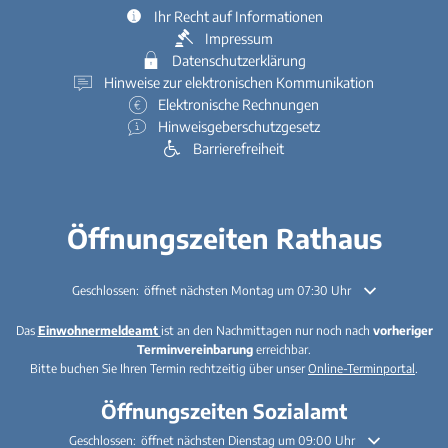
Ihr Recht auf Informationen
Impressum
Datenschutzerklärung
Hinweise zur elektronischen Kommunikation
Elektronische Rechnungen
Hinweisgeberschutzgesetz
Barrierefreiheit
Öffnungszeiten Rathaus
Klicken, um weitere Öffnungs- oder Schließzeiten auszublenden
Geschlossen:
öffnet nächsten Montag um 07:30 Uhr
Das
Einwohnermeldeamt
ist an den Nachmittagen nur noch nach
vorheriger
Terminvereinbarung
erreichbar.
Bitte buchen Sie Ihren Termin rechtzeitig über unser
Online-Terminportal
.
Öffnungszeiten Sozialamt
Klicken, um weitere Öffnungs- oder Schließzeiten auszublenden
Geschlossen:
öffnet nächsten Dienstag um 09:00 Uhr