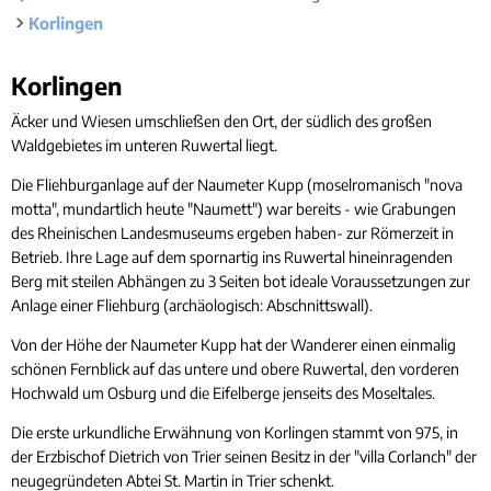
Rücks
Gleichstellung
Korlingen
Bauwa
Ört
Hochwasser- und Starkregenvorsorge
Tourist-Information
Kleink
Behindertenbeauftragte
Stand
Korlingen
Korlingen
Garte
Klimaschutz
Bürgerbus
Äcker und Wiesen umschließen den Ort, der südlich des großen
Waldgebietes im unteren Ruwertal liegt.
Ausschreibungen - Vergaben
Flüchtlingshilfe
Die Fliehburganlage auf der Naumeter Kupp (moselromanisch "nova
motta", mundartlich heute "Naumett") war bereits - wie Grabungen
Demokratie Leben
des Rheinischen Landesmuseums ergeben haben- zur Römerzeit in
Betrieb. Ihre Lage auf dem spornartig ins Ruwertal hineinragenden
Berg mit steilen Abhängen zu 3 Seiten bot ideale Voraussetzungen zur
Anlage einer Fliehburg (archäologisch: Abschnittswall).
Von der Höhe der Naumeter Kupp hat der Wanderer einen einmalig
schönen Fernblick auf das untere und obere Ruwertal, den vorderen
Hochwald um Osburg und die Eifelberge jenseits des Moseltales.
Die erste urkundliche Erwähnung von Korlingen stammt von 975, in
der Erzbischof Dietrich von Trier seinen Besitz in der "villa Corlanch" der
neugegründeten Abtei St. Martin in Trier schenkt.