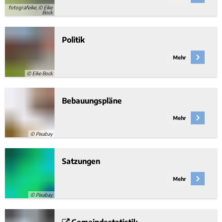
fotografeike, © Eike
Bock
Politik
Mehr
© Eike Bock
Bebauungspläne
Mehr
© Pixabay
Satzungen
Mehr
© Pixabay
Gemeindestatistik