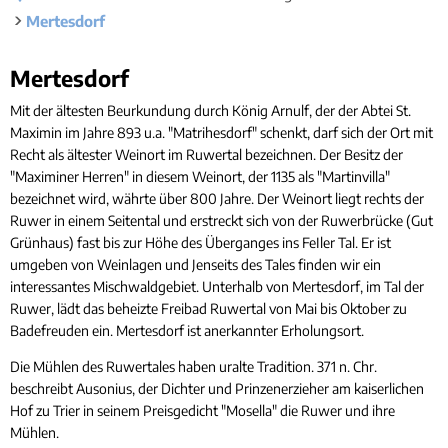
Rücks
Gleichstellung
Mertesdorf
Bauwa
Ört
Hochwasser- und Starkregenvorsorge
Tourist-Information
Kleink
Behindertenbeauftragte
Stand
Mertesdorf
Mertesdorf
Garte
Klimaschutz
Bürgerbus
Mit der ältesten Beurkundung durch König Arnulf, der der Abtei St.
Maximin im Jahre 893 u.a. "Matrihesdorf" schenkt, darf sich der Ort mit
Ausschreibungen - Vergaben
Recht als ältester Weinort im Ruwertal bezeichnen. Der Besitz der
Flüchtlingshilfe
"Maximiner Herren" in diesem Weinort, der 1135 als "Martinvilla"
bezeichnet wird, währte über 800 Jahre. Der Weinort liegt rechts der
Demokratie Leben
Ruwer in einem Seitental und erstreckt sich von der Ruwerbrücke (Gut
Grünhaus) fast bis zur Höhe des Überganges ins FeIler Tal. Er ist
umgeben von Weinlagen und Jenseits des Tales finden wir ein
interessantes Mischwaldgebiet. Unterhalb von Mertesdorf, im Tal der
Ruwer, lädt das beheizte Freibad Ruwertal von Mai bis Oktober zu
Badefreuden ein. Mertesdorf ist anerkannter Erholungsort.
Die Mühlen des Ruwertales haben uralte Tradition. 371 n. Chr.
beschreibt Ausonius, der Dichter und Prinzenerzieher am kaiserlichen
Hof zu Trier in seinem Preisgedicht "Mosella" die Ruwer und ihre
Mühlen.