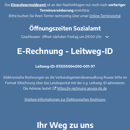
Das
Einwohnermeldeamt
ist an den Nachmittagen nur noch nach
vorheriger
Terminvereinbarung
erreichbar.
Bitte buchen Sie Ihren Termin rechtzeitig über unser
Online-Terminportal
.
Öffnungszeiten Sozialamt
Klicken, um weitere Öffnungs- oder Schließzeiten auszublenden
Geschlossen:
öffnet nächsten Freitag um 09:00 Uhr
E-Rechnung - Leitweg-ID
Leitweg-ID: 072355004000-001-97
Elektronische Rechnungen an die Verbandsgemeindeverwaltung Ruwer bitte im
Format XRechnung über das Landesportal mit der o.g. Leitweg-ID adressieren.
Die Adresse lautet:
https://e-rechnung.service.rlp.de
Weitere Informationen zur Elektronischen Rechnung
Ihr Weg zu uns