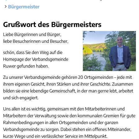
Rücks
Gleichstellung
Bürgermeister
Bauwa
Ört
Hochwasser- und Starkregenvorsorge
Tourist-Information
Kleink
Behindertenbeauftragte
Stand
Bürgermeister
Grußwort des Bürgermeisters
Garte
Klimaschutz
Bürgerbus
Liebe Bürgerinnen und Bürger,
liebe Besucherinnen und Besucher,
Ausschreibungen - Vergaben
Flüchtlingshilfe
schön, dass Sie den Weg auf die
Homepage der Verbandsgemeinde
Demokratie Leben
Ruwer gefunden haben.
Zu unserer Verbandsgemeinde gehören 20 Ortsgemeinden – jede mit
ihrem eigenen Gesicht, ihren Stärken und ihrer Geschichte. Zusammen
bilden sie eine lebendige Gemeinschaft, in der man gerne lebt, arbeitet
und sich engagiert.
Uns allen ist es wichtig, gemeinsam mit den Mitarbeiterinnen und
Mitarbeitern der Verwaltung sowie den kommunalen Gremien für gute
Rahmenbedingungen in allen Ortsgemeinden und der ganzen
Verbandsgemeinde zu sorgen. Dabei stehen ein offenes Miteinander,
kurze Wege und ein verlässlicher Service im Mittelpunkt.