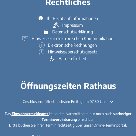
Rechtliches
Ihr Recht auf Informationen
Impressum
Datenschutzerklärung
Hinweise zur elektronischen Kommunikation
Elektronische Rechnungen
Hinweisgeberschutzgesetz
Barrierefreiheit
Öffnungszeiten Rathaus
Klicken, um weitere Öffnungs- oder Schließzeiten auszublenden
Geschlossen:
öffnet nächsten Freitag um 07:30 Uhr
Das
Einwohnermeldeamt
ist an den Nachmittagen nur noch nach
vorheriger
Terminvereinbarung
erreichbar.
Bitte buchen Sie Ihren Termin rechtzeitig über unser
Online-Terminportal
.