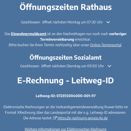
Öffnungszeiten Rathaus
Klicken, um weitere Öffnungs- oder Schließzeiten auszublenden
Geschlossen:
öffnet nächsten Montag um 07:30 Uhr
Das
Einwohnermeldeamt
ist an den Nachmittagen nur noch nach
vorheriger
Terminvereinbarung
erreichbar.
Bitte buchen Sie Ihren Termin rechtzeitig über unser
Online-Terminportal
.
Öffnungszeiten Sozialamt
Klicken, um weitere Öffnungs- oder Schließzeiten auszublenden
Geschlossen:
öffnet nächsten Dienstag um 09:00 Uhr
E-Rechnung - Leitweg-ID
Leitweg-ID: 072355004000-001-97
Elektronische Rechnungen an die Verbandsgemeindeverwaltung Ruwer bitte im
Format XRechnung über das Landesportal mit der o.g. Leitweg-ID adressieren.
Die Adresse lautet:
https://e-rechnung.service.rlp.de
Weitere Informationen zur Elektronischen Rechnung