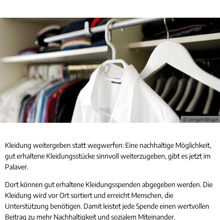
Rücks
Gleichstellung
Bauwa
Ört
Hochwasser- und Starkregenvorsorge
Tourist-Information
Kleink
Behindertenbeauftragte
Stand
Garte
Klimaschutz
Bürgerbus
Ausschreibungen - Vergaben
Flüchtlingshilfe
Demokratie Leben
© congerdesign
Kleidung weitergeben statt wegwerfen: Eine nachhaltige Möglichkeit,
gut erhaltene Kleidungsstücke sinnvoll weiterzugeben, gibt es jetzt im
Palaver.
Dort können gut erhaltene Kleidungsspenden abgegeben werden. Die
Kleidung wird vor Ort sortiert und erreicht Menschen, die
Unterstützung benötigen. Damit leistet jede Spende einen wertvollen
Beitrag zu mehr Nachhaltigkeit und sozialem Miteinander.