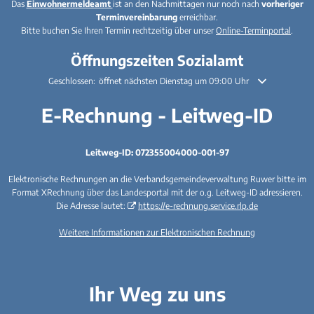
Das
Einwohnermeldeamt
ist an den Nachmittagen nur noch nach
vorheriger
Terminvereinbarung
erreichbar.
Bitte buchen Sie Ihren Termin rechtzeitig über unser
Online-Terminportal
.
Öffnungszeiten Sozialamt
Klicken, um weitere Öffnungs- oder Schließzeiten auszublenden
Geschlossen:
öffnet nächsten Dienstag um 09:00 Uhr
E-Rechnung - Leitweg-ID
Leitweg-ID: 072355004000-001-97
Elektronische Rechnungen an die Verbandsgemeindeverwaltung Ruwer bitte im
Format XRechnung über das Landesportal mit der o.g. Leitweg-ID adressieren.
Die Adresse lautet:
https://e-rechnung.service.rlp.de
Weitere Informationen zur Elektronischen Rechnung
Ihr Weg zu uns