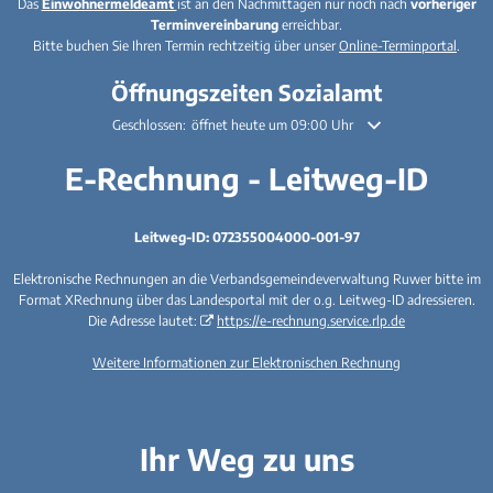
Das
Einwohnermeldeamt
ist an den Nachmittagen nur noch nach
vorheriger
Terminvereinbarung
erreichbar.
Bitte buchen Sie Ihren Termin rechtzeitig über unser
Online-Terminportal
.
Öffnungszeiten Sozialamt
Klicken, um weitere Öffnungs- oder Schließzeiten auszublenden
Geschlossen:
öffnet heute um 09:00 Uhr
E-Rechnung - Leitweg-ID
Leitweg-ID: 072355004000-001-97
Elektronische Rechnungen an die Verbandsgemeindeverwaltung Ruwer bitte im
Format XRechnung über das Landesportal mit der o.g. Leitweg-ID adressieren.
Die Adresse lautet:
https://e-rechnung.service.rlp.de
Weitere Informationen zur Elektronischen Rechnung
Ihr Weg zu uns