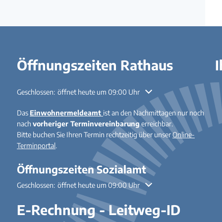
Gleichstellung
Hochwasser- und Starkrege
Behindertenbeauftragte
Klimaschutz
Öffnungszeiten Rathaus
I
Bürgerbus
Ausschreibungen - Vergaben
Flüchtlingshilfe
Klicken, um weitere Öffnungs- oder Schließzeiten auszublenden
Geschlossen:
öffnet heute um 09:00 Uhr
Demokratie Leben
Das
Einwohnermeldeamt
ist an den Nachmittagen nur noch
nach
vorheriger Terminvereinbarung
erreichbar.
Bitte buchen Sie Ihren Termin rechtzeitig über unser
Online-
Terminportal
.
Öffnungszeiten Sozialamt
Klicken, um weitere Öffnungs- oder Schließzeiten auszublenden
Geschlossen:
öffnet heute um 09:00 Uhr
E-Rechnung - Leitweg-ID