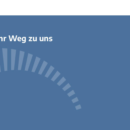
Bauwasseranschluss
Kleinkläranlagen
Örtliche Hochwasservorsorgekonzepte
nvorsorge
Standrohre
Gartenwasserzähler
hr Weg zu uns