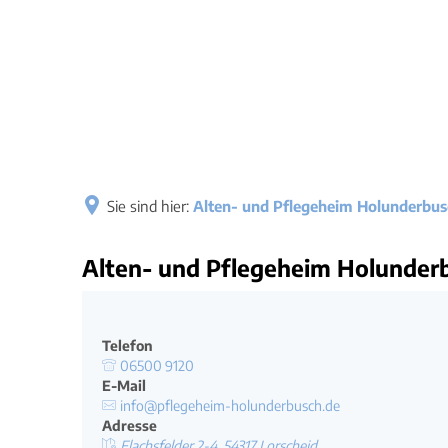
Ratha
Bürgers
Verwal
Ihre An
Satzun
Sie sind hier:
Alten- und Pflegeheim Holunderbus
Bekann
Alten- und Pflegeheim Holunder
Ratsin
Telefon
Gremie
06500 9120
E-Mail
Wahlen
info@pflegeheim-holunderbusch.de
Adresse
Flachsfelder 2-4, 54317 Lorscheid