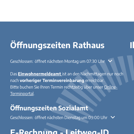
Öffnungszeiten Rathaus
I
Klicken, um weitere Öffnungs- oder Schließzeiten auszublenden
Geschlossen:
öffnet nächsten Montag um 07:30 Uhr
Das
Einwohnermeldeamt
ist an den Nachmittagen nur noch
nach
vorheriger Terminvereinbarung
erreichbar.
Bitte buchen Sie Ihren Termin rechtzeitig über unser
Online-
Terminportal
.
Öffnungszeiten Sozialamt
Klicken, um weitere Öffnungs- oder Schließzeiten auszublenden
Geschlossen:
öffnet nächsten Dienstag um 09:00 Uhr
E-Rechnung - Leitweg-ID