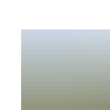
Ratha
Bürgers
Verwal
Ihre An
Satzun
Bekann
Ratsinf
Gremie
Wahlen