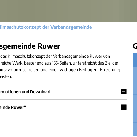
Gleichstellung
Hochwasser- und Starkrege
Behindertenbeauftragte
Klimaschutz
limaschutzkonzept der Verbandsgemeinde
Bürgerbus
Ausschreibungen - Vergaben
dsgemeinde Ruwer
G
Flüchtlingshilfe
e das Klimaschutzkonzept der Verbandsgemeinde Ruwer von
iche Werk, bestehend aus 155-Seiten, unterstreicht das Ziel der
Demokratie Leben
utz voranzuschreiten und einen wichtigen Beitrag zur Erreichung
eisten.
ormationen und Download
meinde Ruwer“