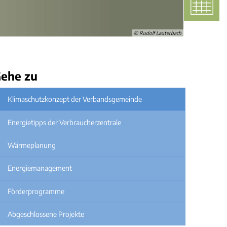
Bauwasseranschluss
Kleinkläranlagen
Örtliche Hochwasservorsorgekonzepte
nvorsorge
Standrohre
Gartenwasserzähler
© Rudolf Lauterbach
ehe zu
Klimaschutzkonzept der Verbandsgemeinde
Energietipps der Verbraucherzentrale
Wärmeplanung
Energiemanagement
Förderprogramme
Abgeschlossene Projekte